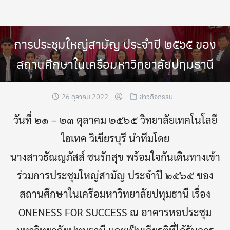
Skip
to
content
การประชุมใหญ่สามัญ ประจำปี ๒๕๖๕ ของ
สถานศึกษาในเครือมหาวิทยาลัยปทุมธานี
26 ตุลาคม 2022
ข่าวกิจกรรม
วันที่ ๒๑ – ๒๓ ตุลาคม ๒๕๖๕ วิทยาลัยเทคโนโลยี
ไฮเทค วิเชียรบุรี นำทีมโดย
นางสาวธัณญภัสส์ ชนรักสุข พร้อมใจกันเดินทางเข้า
ร่วมการประชุมใหญ่สามัญ ประจำปี ๒๕๖๕ ของ
สถานศึกษาในเครือมหาวิทยาลัยปทุมธานี เรื่อง
ONENESS FOR SUCCESS ณ อาคารหอประชุม