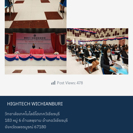
Post Views:
478
HIGHTECH WICHIANBURI
วิทยาลัยเทคโนโลยีไฮเทควิเชียรบุรี
183 หมู่ 6 ตำบลพุขาม อำเภอวิเชียรบุรี
จังหวัดเพชรบูรณ์ 67180