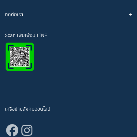
ติดต่อเรา
โทรศัพท์: 093-3277343
Line ID:
hightechwichianburi
อีเมล: hightechwichian@gmail.com
Scan เพิ่มเพื่อน LINE
เครือข่ายสังคมออนไลน์
Facebook
Instagram