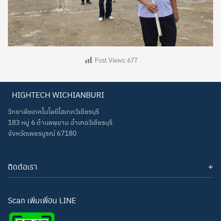
Post Views:
677
HIGHTECH WICHIANBURI
วิทยาลัยเทคโนโลยีไฮเทควิเชียรบุรี
183 หมู่ 6 ตำบลพุขาม อำเภอวิเชียรบุรี
จังหวัดเพชรบูรณ์ 67180
ติดต่อเรา
โทรศัพท์: 093-3277343
Line ID:
hightechwichianburi
อีเมล: hightechwichian@gmail.com
Scan เพิ่มเพื่อน LINE