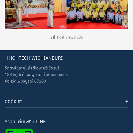
Post Views:
585
HIGHTECH WICHIANBURI
วิทยาลัยเทคโนโลยีไฮเทควิเชียรบุรี
183 หมู่ 6 ตำบลพุขาม อำเภอวิเชียรบุรี
จังหวัดเพชรบูรณ์ 67180
ติดต่อเรา
โทรศัพท์: 093-3277343
Line ID:
hightechwichianburi
อีเมล: hightechwichian@gmail.com
Scan เพิ่มเพื่อน LINE