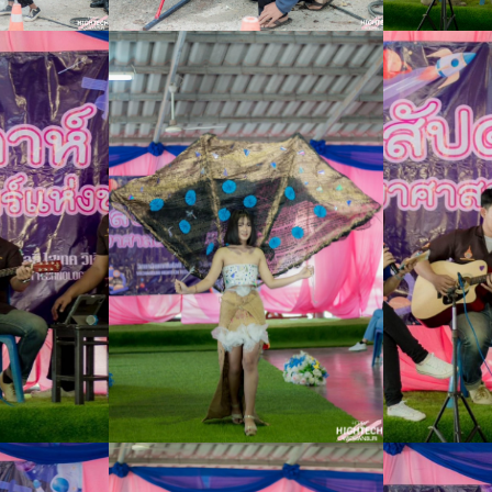
Search
Search
for: