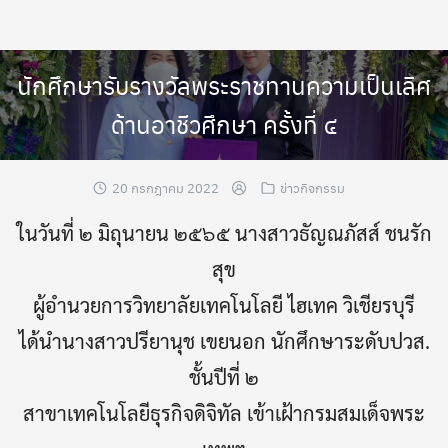
Skip
to
content
นักศึกษารับรางวัลพระราชทานความเป็นเลิศ
ด้านอาชีวศึกษา ครั้งที่ ๔
20 กรกฎาคม 2022
ข่าวกิจกรรม
ในวันที่ ๒ มิถุนายน ๒๕๖๕ นางสาวธัญณภัสส์ ชนรัก
สุข
ผู้อำนวยการวิทยาลัยเทคโนโลยี ไฮเทค วิเชียรบุรี
ได้นำนางสาวปรียานุช เขยนอก นักศึกษาระดับปวส.
ชั้นปีที่ ๒
สาขาเทคโนโลยีธุรกิจดิจิทัล เข้าเฝ้ากรมสมเด็จพระ