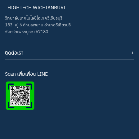
HIGHTECH WICHIANBURI
วิทยาลัยเทคโนโลยีไฮเทควิเชียรบุรี
183 หมู่ 6 ตำบลพุขาม อำเภอวิเชียรบุรี
จังหวัดเพชรบูรณ์ 67180
ติดต่อเรา
โทรศัพท์: 093-3277343
Line ID:
hightechwichianburi
อีเมล: hightechwichian@gmail.com
Scan เพิ่มเพื่อน LINE