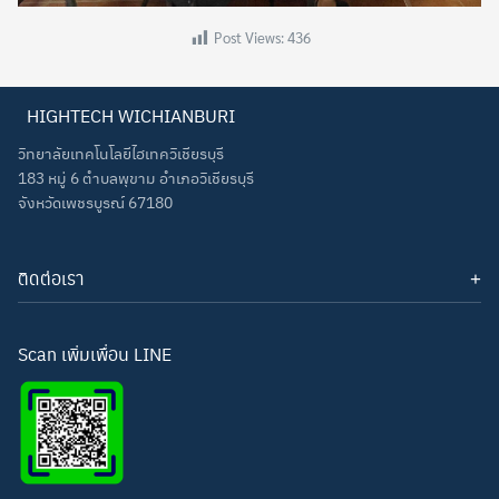
Post Views:
436
HIGHTECH WICHIANBURI
วิทยาลัยเทคโนโลยีไฮเทควิเชียรบุรี
183 หมู่ 6 ตำบลพุขาม อำเภอวิเชียรบุรี
จังหวัดเพชรบูรณ์ 67180
ติดต่อเรา
โทรศัพท์: 093-3277343
Line ID:
hightechwichianburi
อีเมล: hightechwichian@gmail.com
Scan เพิ่มเพื่อน LINE