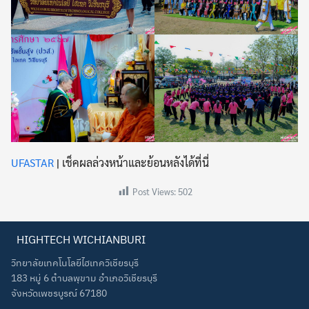
Search
Search
for:
UFASTAR
| เช็คผลล่วงหน้าและย้อนหลังได้ที่นี่
Post Views:
502
HIGHTECH WICHIANBURI
วิทยาลัยเทคโนโลยีไฮเทควิเชียรบุรี
183 หมู่ 6 ตำบลพุขาม อำเภอวิเชียรบุรี
จังหวัดเพชรบูรณ์ 67180