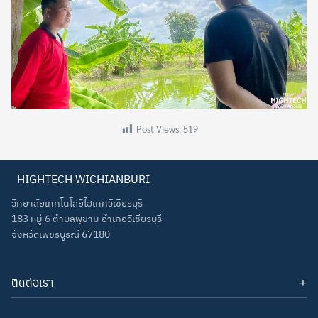
Post Views:
519
HIGHTECH WICHIANBURI
วิทยาลัยเทคโนโลยีไฮเทควิเชียรบุรี
183 หมู่ 6 ตำบลพุขาม อำเภอวิเชียรบุรี
จังหวัดเพชรบูรณ์ 67180
ติดต่อเรา
โทรศัพท์: 093-3277343
Line ID:
hightechwichianburi