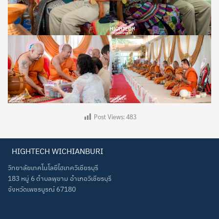
Search
Search
for:
Post Views:
483
HIGHTECH WICHIANBURI
วิทยาลัยเทคโนโลยีไฮเทควิเชียรบุรี
183 หมู่ 6 ตำบลพุขาม อำเภอวิเชียรบุรี
จังหวัดเพชรบูรณ์ 67180