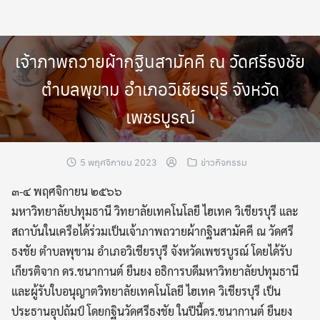
Skip
to
content
เจ้าภาพถวายผ้ากฐินสามัคคี ณ วัดศรีธงชัย
ตำบลพุขาม อำเภอวิเชียรบุรี จังหวัด
เพชรบูรณ์
5 พฤศจิกายน 2023
ข่าวกิจกรรม
๓-๔ พฤศจิกายน ๒๕๖๖
มหาวิทยาลัยปทุมธานี วิทยาลัยเทคโนโลยี ไฮเทค วิเชียรบุรี และ
สถาบันในเครือได้ร่วมเป็นเจ้าภาพถวายผ้ากฐินสามัคคี ณ วัดศรี
ธงชัย ตำบลพุขาม อำเภอวิเชียรบุรี จังหวัดเพชรบูรณ์ โดยได้รับ
เกียรติจาก ดร.ชนากานต์ ยืนยง อธิการบดีมหาวิทยาลัยปทุมธานี
และผู้รับใบอนุญาตวิทยาลัยเทคโนโลยี ไฮเทค วิเชียรบุรี เป็น
ประธานอุปถัมป์ โดยกฐินวัดศรีธงชัย ในปีนี้ดร.ชนากานต์ ยืนยง