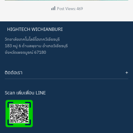
Post Views:
469
HIGHTECH WICHIANBURI
วิทยาลัยเทคโนโลยีไฮเทควิเชียรบุรี
183 หมู่ 6 ตำบลพุขาม อำเภอวิเชียรบุรี
จังหวัดเพชรบูรณ์ 67180
ติดต่อเรา
โทรศัพท์: 093-3277343
Line ID:
hightechwichianburi
อีเมล: hightechwichian@gmail.com
Scan เพิ่มเพื่อน LINE