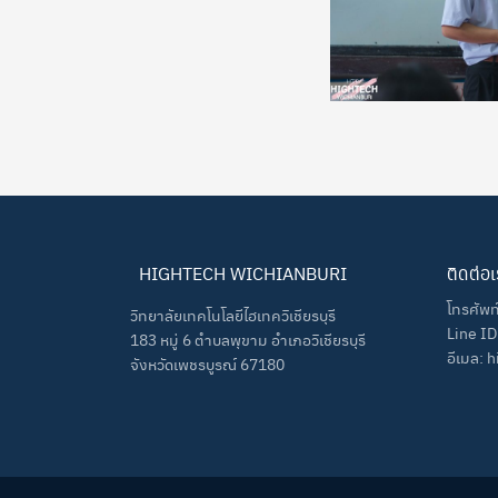
HIGHTECH WICHIANBURI
ติดต่อ
โทรศัพ
วิทยาลัยเทคโนโลยีไฮเทควิเชียรบุรี
Line ID
183 หมู่ 6 ตำบลพุขาม อำเภอวิเชียรบุรี
อีเมล:
จังหวัดเพชรบูรณ์ 67180