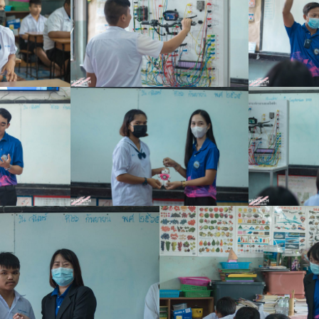
Search
Search
for: