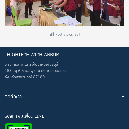
Post Views:
384
HIGHTECH WICHIANBURI
วิทยาลัยเทคโนโลยีไฮเทควิเชียรบุรี
183 หมู่ 6 ตำบลพุขาม อำเภอวิเชียรบุรี
จังหวัดเพชรบูรณ์ 67180
ติดต่อเรา
โทรศัพท์: 093-3277343
Line ID:
hightechwichianburi
อีเมล: hightechwichian@gmail.com
Scan เพิ่มเพื่อน LINE