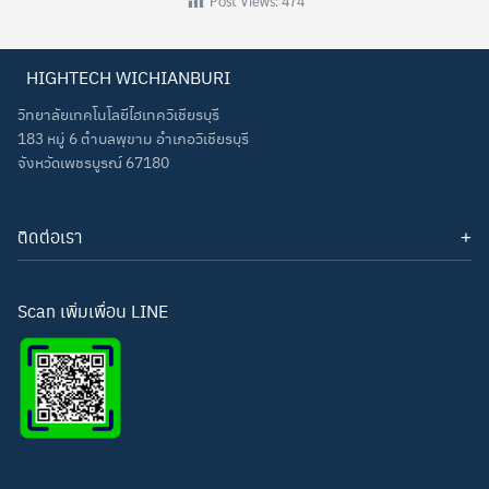
Post Views:
474
HIGHTECH WICHIANBURI
วิทยาลัยเทคโนโลยีไฮเทควิเชียรบุรี
183 หมู่ 6 ตำบลพุขาม อำเภอวิเชียรบุรี
จังหวัดเพชรบูรณ์ 67180
ติดต่อเรา
โทรศัพท์: 093-3277343
Line ID:
hightechwichianburi
อีเมล: hightechwichian@gmail.com
Scan เพิ่มเพื่อน LINE