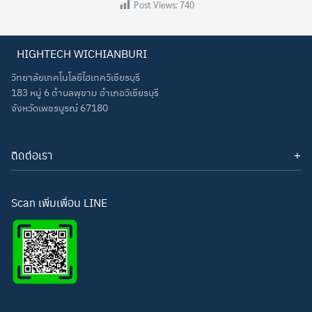
Post Views:
740
HIGHTECH WICHIANBURI
วิทยาลัยเทคโนโลยีไฮเทควิเชียรบุรี
183 หมู่ 6 ตำบลพุขาม อำเภอวิเชียรบุรี
จังหวัดเพชรบูรณ์ 67180
ติดต่อเรา
โทรศัพท์: 093-3277343
Line ID:
hightechwichianburi
อีเมล: hightechwichian@gmail.com
Scan เพิ่มเพื่อน LINE