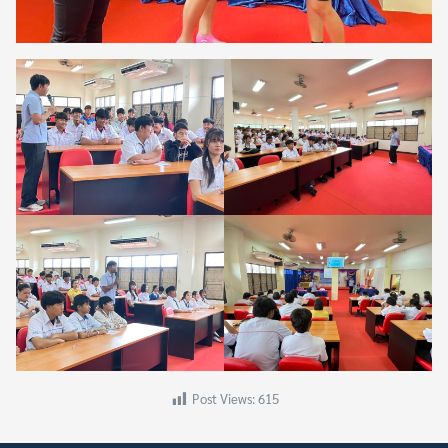
Search
Search
for:
Post Views:
615