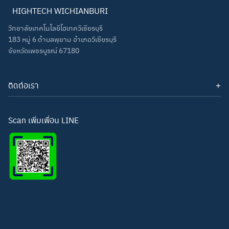
HIGHTECH WICHIANBURI
วิทยาลัยเทคโนโลยีไฮเทควิเชียรบุรี
183 หมู่ 6 ตำบลพุขาม อำเภอวิเชียรบุรี
จังหวัดเพชรบูรณ์ 67180
ติดต่อเรา
โทรศัพท์: 093-3277343
Line ID:
hightechwichianburi
อีเมล: hightechwichian@gmail.com
Scan เพิ่มเพื่อน LINE