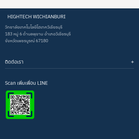
HIGHTECH WICHIANBURI
วิทยาลัยเทคโนโลยีไฮเทควิเชียรบุรี
Search
183 หมู่ 6 ตำบลพุขาม อำเภอวิเชียรบุรี
Search
for:
จังหวัดเพชรบูรณ์ 67180
ติดต่อเรา
โทรศัพท์: 093-3277343
Line ID:
hightechwichianburi
อีเมล: hightechwichian@gmail.com
Scan เพิ่มเพื่อน LINE