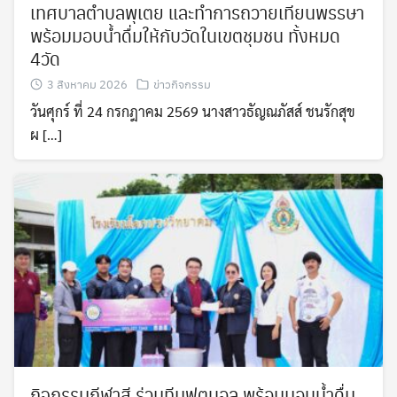
เทศบาลตำบลพุเตย และทำการถวายเทียนพรรษา
พร้อมมอบน้ำดื่มให้กับวัดในเขตชุมชน ทั้งหมด
4วัด
3 สิงหาคม 2026
ข่าวกิจกรรม
วันศุกร์ ที่ 24 กรกฎาคม 2569 นางสาวธัญณภัสส์ ชนรักสุข
ผ […]
กิจกรรมกีฬาสี ร่วมทีมฟุตบอล พร้อมมอบน้ำดื่ม