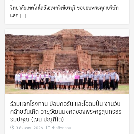
วิทยาลัยเทคโนโลยีไฮเทควิเชียรบุรี ขอขอบพระคุณบริษัท
แลค […]
ร่วมแจกโรงทาน ป๊อบคอร์น และไอติมปั่น งานวัน
คล้ายวันเกิด อายุวัฒนมงคลของพระครูสุนทรธร
รมปคุณ (เจน ปณฺฑิโต)
3 สิงหาคม 2026
ข่าวกิจกรรม