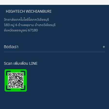
HIGHTECH WICHIANBURI
วิทยาลัยเทคโนโลยีไฮเทควิเชียรบุรี
183 หมู่ 6 ตำบลพุขาม อำเภอวิเชียรบุรี
จังหวัดเพชรบูรณ์ 67180
ติดต่อเรา
โทรศัพท์: 093-3277343
Line ID:
hightechwichianburi
อีเมล: hightechwichian@gmail.com
Scan เพิ่มเพื่อน LINE