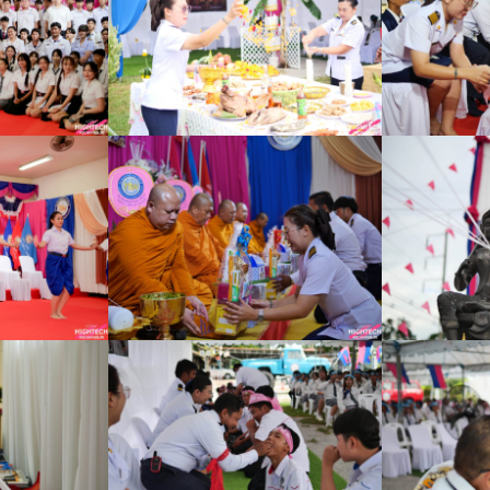
Search
Search
for: