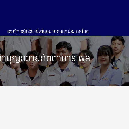
องค์การนักวิชาชีพในอนาคตแห่งประเทศไทย
ารทำบุญถวายภัตตาหารเพล