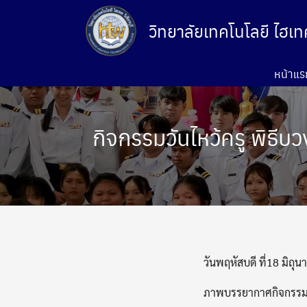
Skip
to
วิทยาลัยเทคโนโลยี ไฮเทค 
content
หน้าแร
กิจกรรมวันไหว้ครู พิธ
วันพฤหัสบดี ที่18 มิถุ
ภาพบรรยากาศกิจกรรมภา