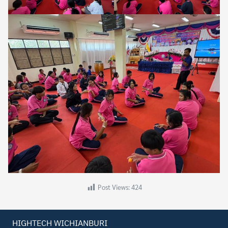
Search
Search
for:
Post Views:
424
HIGHTECH WICHIANBURI