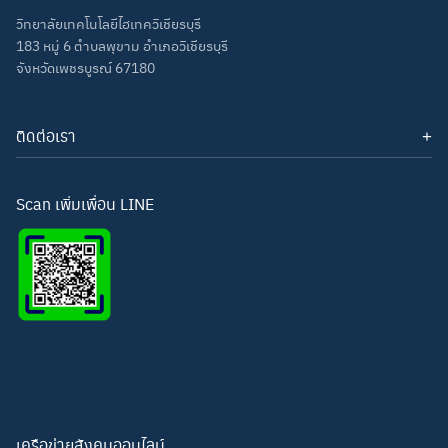
วิทยาลัยเทคโนโลยีไฮเทควิเชียรบุรี
183 หมู่ 6 ตำบลพุขาม อำเภอวิเชียรบุรี
จังหวัดเพชรบูรณ์ 67180
ติดต่อเรา
โทรศัพท์: 093-3277343
Line ID:
hightechwichianburi
อีเมล: hightechwichian@gmail.com
Scan เพิ่มเพื่อน LINE
เครือข่ายสังคมออนไลน์