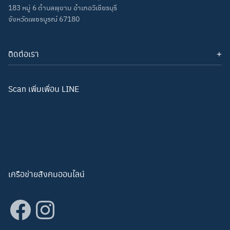
183 หมู่ 6 ตำบลพุขาม อำเภอวิเชียรบุรี
จังหวัดเพชรบูรณ์ 67180
ติดต่อเรา
โทรศัพท์: 093-3277343
Line ID:
hightechwichianburi
อีเมล: hightechwichian@gmail.com
Scan เพิ่มเพื่อน LINE
เครือข่ายสังคมออนไลน์
Facebook
Instagram