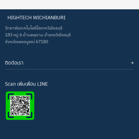
HIGHTECH WICHIANBURI
วิทยาลัยเทคโนโลยีไฮเทควิเชียรบุรี
Search
Search
183 หมู่ 6 ตำบลพุขาม อำเภอวิเชียรบุรี
for:
จังหวัดเพชรบูรณ์ 67180
ติดต่อเรา
โทรศัพท์: 093-3277343
Line ID:
hightechwichianburi
อีเมล: hightechwichian@gmail.com
Scan เพิ่มเพื่อน LINE