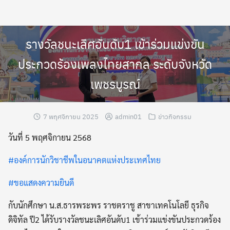
Skip
to
content
รางวัลชนะเลิศอันดับ1 เข้าร่วมแข่งขัน
ประกวดร้องเพลงไทยสากล ระดับจังหวัด
เพชรบูรณ์
7 พฤศจิกายน 2025
admin01
ข่าวกิจกรรม
วันที่ 5 พฤศจิกายน 2568
#องค์การนักวิชาชีพในอนาคตแห่งประเทศไทย
#ขอแสดงความยินดี
กับนักศึกษา น.ส.ธารพระพร ราชตราชู สาขาเทคโนโลยี ธุรกิจ
ดิจิทัล ปี2 ได้รับรางวัลชนะเลิศอันดับ1 เข้าร่วมแข่งขันประกวดร้อง