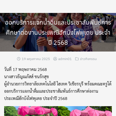
Skip
to
content
ออกบริการแจกน้ำดื่มและประชาสัมพันธ์การ
ศึกษาต่องานประเพณีฮักบังไฟพุเตย ประจำ
ปี 2568
19 พฤษภาคม 2025
admin01
ข่าวกิจกรรม
วันที่ 17 พฤษภาคม 2568
นางสาวธัญณภัสส์ ชนรักสุข
ผู้อำนวยการวิทยาลัยเทคโนโลยี ไฮเทค วิเชียรบุรี พร้อมคณะครูได้
ออกบริการแจกน้ำดื่มและประชาสัมพันธ์การศึกษาต่องาน
ประเพณีฮักบังไฟพุเตย ประจำปี 2568