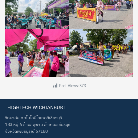
Post Views:
373
HIGHTECH WICHIANBURI
วิทยาลัยเทคโนโลยีไฮเทควิเชียรบุรี
183 หมู่ 6 ตำบลพุขาม อำเภอวิเชียรบุรี
จังหวัดเพชรบูรณ์ 67180