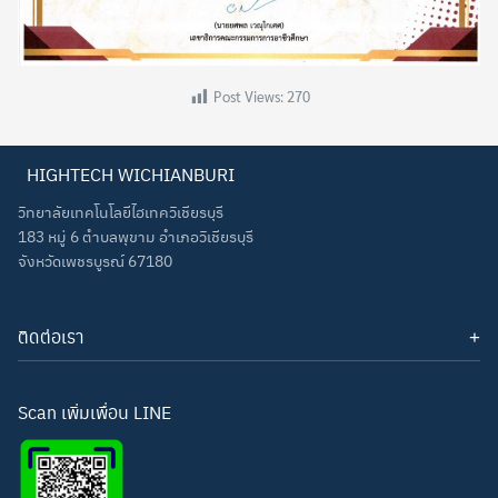
Post Views:
270
Search
HIGHTECH WICHIANBURI
Search
for:
วิทยาลัยเทคโนโลยีไฮเทควิเชียรบุรี
183 หมู่ 6 ตำบลพุขาม อำเภอวิเชียรบุรี
จังหวัดเพชรบูรณ์ 67180
ติดต่อเรา
โทรศัพท์: 093-3277343
Line ID:
hightechwichianburi
อีเมล: hightechwichian@gmail.com
Scan เพิ่มเพื่อน LINE