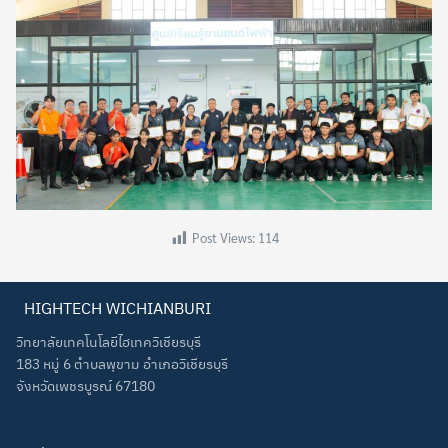
Search
Search
Post Views:
114
for:
HIGHTECH WICHIANBURI
วิทยาลัยเทคโนโลยีไฮเทควิเชียรบุรี
183 หมู่ 6 ตำบลพุขาม อำเภอวิเชียรบุรี
จังหวัดเพชรบูรณ์ 67180