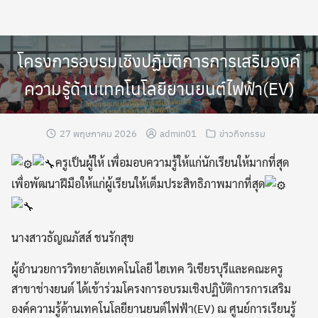
Skip
to
content
โครงการอบรมเชิงปฏิบัติการการเสริมองค์
ความรู้ด้านเทคโนโลยียานยนต์ไฟฟ้า(EV)
27 พฤษภาคม 2026
admin01
ข่าวกิจกรรม
ครูเป็นผู้ให้ เพื่อมอบความรู้ให้แก่นักเรียนให้มากที่สุด
เพื่อพัฒนาฝีมือให้แก่ผู้เรียนให้เต็มประสิทธิภาพมากที่สุด
นางสาวธัญณภัสส์ ชนรักสุข
ผู้อำนวยการวิทยาลัยเทคโนโลยี ไฮเทค วิเชียรบุรีและคณะครู
สาขาช่างยนต์ ได้เข้าร่วมโครงการอบรมเชิงปฏิบัติการการเสริม
องค์ความรู้ด้านเทคโนโลยียานยนต์ไฟฟ้า(EV) ณ ศูนย์การเรียนรู้