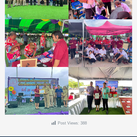
Search
Search
for:
Post Views:
388