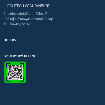
HIGHTECH WICHIANBURI
วิทยาลัยเทคโนโลยีไฮเทควิเชียรบุรี
183 หมู่ 6 ตำบลพุขาม อำเภอวิเชียรบุรี
จังหวัดเพชรบูรณ์ 67180
ติดต่อเรา
โทรศัพท์: 093-3277343
Line ID:
hightechwichianburi
อีเมล: hightechwichian@gmail.com
Scan เพิ่มเพื่อน LINE