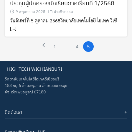
ประชุมผู้ปกครองนักเรียนภาคเรียนที่ 1/2568
9 พฤษภาคม 2025
ข่าวกิจกรรม
วันจันทร์ที่ 5 ตุลาคม 2568วิทยาลัยเทคโนโลยี ไฮเทค วิเชี
[…]
1
…
4
5
HIGHTECH WICHIANBURI
วิทยาลัยเทคโนโลยีไฮเทควิเชียรบุรี
183 หมู่ 6 ตำบลพุขาม อำเภอวิเชียรบุรี
จังหวัดเพชรบูรณ์ 67180
ติดต่อเรา
โทรศัพท์: 093-3277343
Line ID:
hightechwichianburi
อีเมล: hightechwichian@gmail.com
Scan เพิ่มเพื่อน LINE